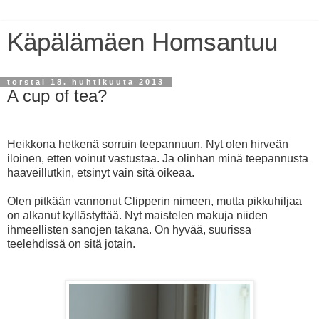
Käpälämäen Homsantuu
torstai 18. huhtikuuta 2013
A cup of tea?
Heikkona hetkenä sorruin teepannuun. Nyt olen hirveän
iloinen, etten voinut vastustaa. Ja olinhan minä teepannusta
haaveillutkin, etsinyt vain sitä oikeaa.
Olen pitkään vannonut Clipperin nimeen, mutta pikkuhiljaa
on alkanut kyllästyttää. Nyt maistelen makuja niiden
ihmeellisten sanojen takana. On hyvää, suurissa
teelehdissä on sitä jotain.